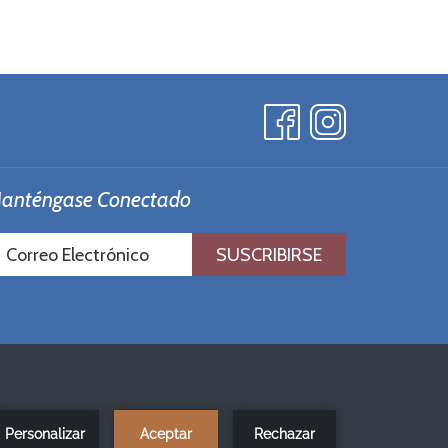
anténgase Conectado
SUSCRIBIRSE
×
Best price here!