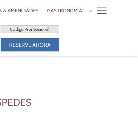
Hamburge
OS & AMENIDADES
GASTRONOMÍA
Menu
Código
Promocional
ABRE EN UNA NUEVA PESTAÑA
RESERVE AHORA
SPEDES