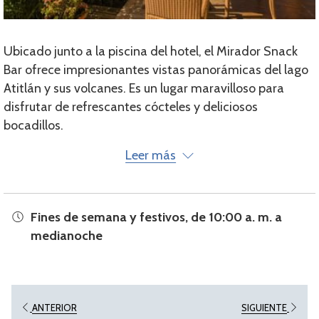
Ubicado junto a la piscina del hotel, el Mirador Snack
Bar ofrece impresionantes vistas panorámicas del lago
Atitlán y sus volcanes. Es un lugar maravilloso para
disfrutar de refrescantes cócteles y deliciosos
bocadillos.
Horario: fines de semana y días festivos, de 10:00
Leer más
a.m. a la medianoche
Fines de semana y festivos, de 10:00 a. m. a
medianoche
ANTERIOR
SIGUIENTE