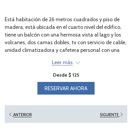
control
clic
de
en
la
los
Está habitación de 26 metros cuadrados y piso de
presentación
siguientes
madera, está ubicada en el cuarto nivel del edifico,
de
enlaces,
tiene un balcón con una hermosa vista al lago y los
diapositivas
se
volcanes, dos camas dobles, tv con servicio de cable,
actualizará
unidad climatizadora y cafetera personal con una
el
carga de café y te de cortesía por día, plancha y
contenido
Leer más
planchador. El baño ofrece secadora de cabello,
anterior
ducha, dispensadores de champú-acondicionador y
Desde
$ 125
gel de baño
RESERVAR AHORA
ANTERIOR
SIGUIENTE