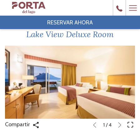
Ha
Me
RESERVAR AHORA
Lake View Deluxe Room
Siguien
Botones
Al
Compartir
1
/
4
Anterior
de
hacer